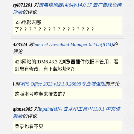
zpl871201
对
雷电模拟器14(64)v14.0.17 去广告绿色纯
净版
的评论
555电影去哪
了？？？？？？？？？？？？？？？？
423324
对
Internet Download Manager 6.43.5(IDM)
的
评论
423网站的IDM6.43.3.2浏览器插件依旧不管用，看
到您有修改，有下载地址吗？
l
对
WPS Office 2023 v12.1.0.26899专业增强版
的评论
这版本号咋翻来覆去的？
qianse985
对
Inpaint(图片去水印工具) V11.0.1 中文破
解版
的评论
登录也看不见