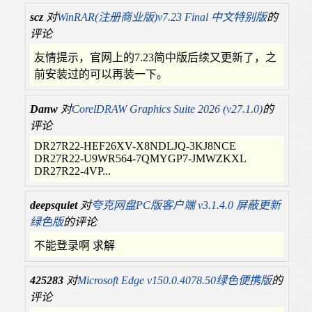
scz
对
WinRAR(注册商业版)v7.23 Final 中文特别版
的
评论
友情提示，官网上的7.23简中版后续又更新了，之
前安装过的可以再装一下。
Danw
对
CorelDRAW Graphics Suite 2026 (v27.1.0)
的
评论
DR27R22-HEF26XV-X8NDLJQ-3KJ8NCE
DR27R22-U9WR564-7QMYGP7-JMWZKXL
DR27R22-4VP...
deepsquiet
对
夸克网盘PC版客户端 v3.1.4.0 屏蔽更新
绿色版
的评论
不能登录啊 求解
425283
对
Microsoft Edge v150.0.4078.50绿色便携版
的
评论