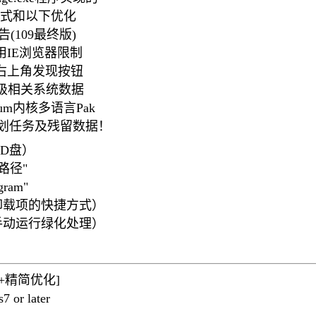
捷方式和以下优化
(109最终版)
用IE浏览器限制
的右上角发现按钮
及升级相关系统数据
um内核多语言Pak
计划任务及残留数据！
径D盘）
义路径"
gram"
卸载项的快捷方式）
手动运行绿化处理）
去更新+精简优化]
 or later