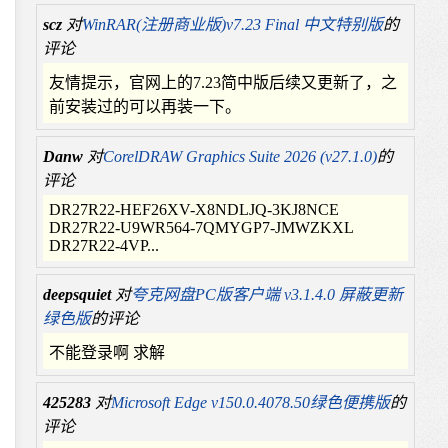
scz
对
WinRAR(注册商业版)v7.23 Final 中文特别版
的
评论
友情提示，官网上的7.23简中版后续又更新了，之
前安装过的可以再装一下。
Danw
对
CorelDRAW Graphics Suite 2026 (v27.1.0)
的
评论
DR27R22-HEF26XV-X8NDLJQ-3KJ8NCE
DR27R22-U9WR564-7QMYGP7-JMWZKXL
DR27R22-4VP...
deepsquiet
对
夸克网盘PC版客户端 v3.1.4.0 屏蔽更新
绿色版
的评论
不能登录啊 求解
425283
对
Microsoft Edge v150.0.4078.50绿色便携版
的
评论