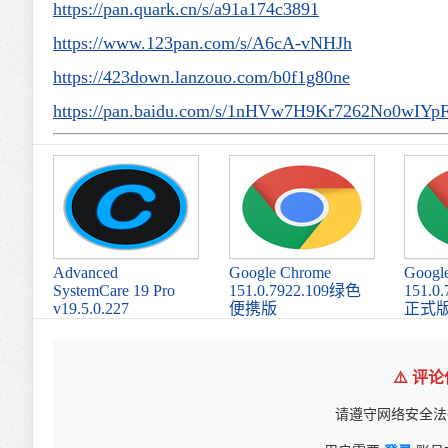
https://pan.quark.cn/s/a91a174c3891
https://www.123pan.com/s/A6cA-vNHJh
https://423down.lanzouo.com/b0f1g80ne
https://pan.baidu.com/s/1nHVw7H9Kr7262No0wIYp
Advanced
Google Chrome
Googl
SystemCare 19 Pro
151.0.7922.109绿色
151.0
v19.5.0.227
便携版
正式
⚠️ 评
请遵守网络安全法