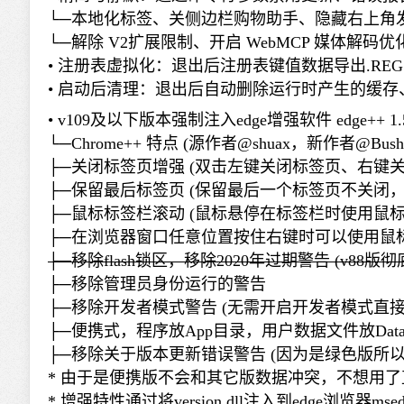
└─本地化标签、关侧边栏购物助手、隐藏右上角发现
└─解除 V2扩展限制、开启 WebMCP 媒体解
• 注册表虚拟化：退出后注册表键值数据导出.R
• 启动后清理：退出后自动删除运行时产生的缓
• v109及以下版本强制注入edge增强软件 edge++ 1.5
└─Chrome++ 特点 (源作者@shuax，新作者@Bush2
├─关闭标签页增强 (双击左键关闭标签页、右键关
├─保留最后标签页 (保留最后一个标签页不关闭
├─鼠标标签栏滚动 (鼠标悬停在标签栏时使用鼠
├─在浏览器窗口任意位置按住右键时可以使用鼠
├─移除flash锁区，移除2020年过期警告 (v88版彻
├─移除管理员身份运行的警告
├─移除开发者模式警告 (无需开启开发者模式直
├─便携式，程序放App目录，用户数据文件放Dat
├─移除关于版本更新错误警告 (因为是绿色版所
* 由于是便携版不会和其它版数据冲突，不想用
* 增强特性通过将version.dll注入到edge浏览器mse