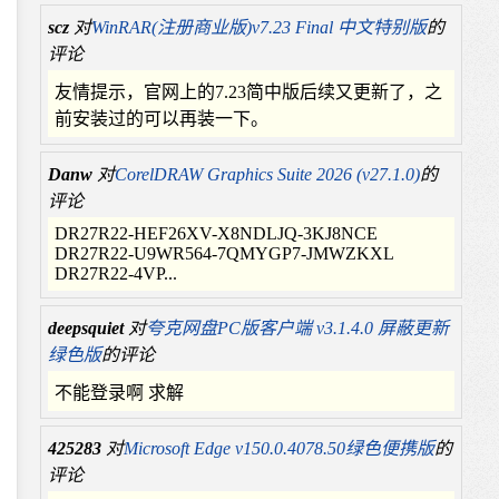
scz
对
WinRAR(注册商业版)v7.23 Final 中文特别版
的
评论
友情提示，官网上的7.23简中版后续又更新了，之
前安装过的可以再装一下。
Danw
对
CorelDRAW Graphics Suite 2026 (v27.1.0)
的
评论
DR27R22-HEF26XV-X8NDLJQ-3KJ8NCE
DR27R22-U9WR564-7QMYGP7-JMWZKXL
DR27R22-4VP...
deepsquiet
对
夸克网盘PC版客户端 v3.1.4.0 屏蔽更新
绿色版
的评论
不能登录啊 求解
425283
对
Microsoft Edge v150.0.4078.50绿色便携版
的
评论