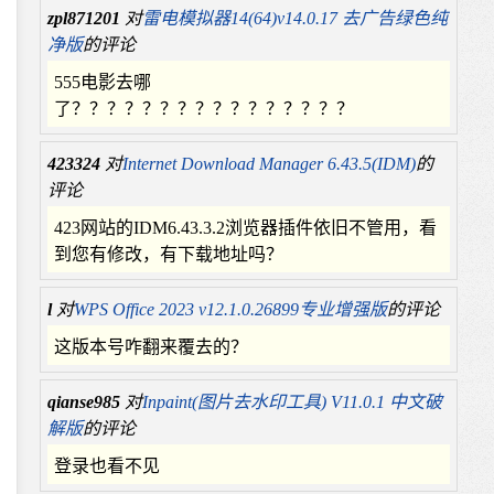
zpl871201
对
雷电模拟器14(64)v14.0.17 去广告绿色纯
净版
的评论
555电影去哪
了？？？？？？？？？？？？？？？？
423324
对
Internet Download Manager 6.43.5(IDM)
的
评论
423网站的IDM6.43.3.2浏览器插件依旧不管用，看
到您有修改，有下载地址吗？
l
对
WPS Office 2023 v12.1.0.26899专业增强版
的评论
这版本号咋翻来覆去的？
qianse985
对
Inpaint(图片去水印工具) V11.0.1 中文破
解版
的评论
登录也看不见