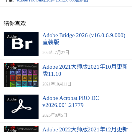
下篇：
Adobe Photoshop2024 25.12.0.806破解版
猜你喜欢
Adobe Bridge 2026 (v16.0.6.9.000)
Adobe
直装版
2026年7月27日
Adobe 2021大师版2021年10月更新
Adobe
版11.10
2021年10月11日
Adobe Acrobat PRO DC
Adobe
v2026.001.21779
2026年8月5日
Adobe 2022大师版2021年12月更新
Adobe