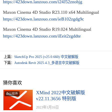
https://423down.lanzouo.com/i24J52znohjg
Maxon Cinema 4D Studio R23.110 x64 Multilingual
https://423down.lanzouo.com/ieB102zgdg9c
Maxon Cinema 4D Studio R19.024 Multilingual
https://423down.lanzouo.com/iEeit2zgddte
上篇：
SketchUp Pro 2025 (v25.0.660) 中文破解版
下篇：
Autodesk Revit 2025.4.3_多语言中文破解版
猜你喜欢
XMind 2022中文破解版
办公软件
v22.11.3656 特别版
2023年1月16日