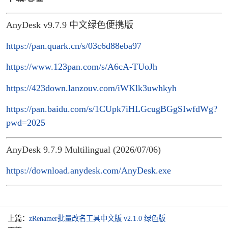
AnyDesk v9.7.9 中文绿色便携版
https://pan.quark.cn/s/03c6d88eba97
https://www.123pan.com/s/A6cA-TUoJh
https://423down.lanzouv.com/iWKlk3uwhkyh
https://pan.baidu.com/s/1CUpk7iHLGcugBGgSIwfdWg?
pwd=2025
AnyDesk 9.7.9 Multilingual (2026/07/06)
https://download.anydesk.com/AnyDesk.exe
上篇：
zRenamer批量改名工具中文版 v2.1.0 绿色版