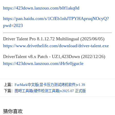
https://423down.lanzouo.com/b0f1akq0d
https://pan.baidu.com/s/1CfEb1nhJTPYHApruqNOcyQ?
pwd=2023
Driver Talent Pro 8.1.12.72 Multilingual (2025/06/05)
https://www.drivethelife.com/download/driver-talent.exe
DriverTalent v8.x Patch - UZ1,423Down (2022/12/26)
https://423down.lanzouo.com/iHrSr0jgucle
上篇：
FurMark中文版(显卡压力测试烤机软件)v1.39
下篇：
图吧工具箱(硬件检测工具箱)v2025.07 正式版
猜你喜欢