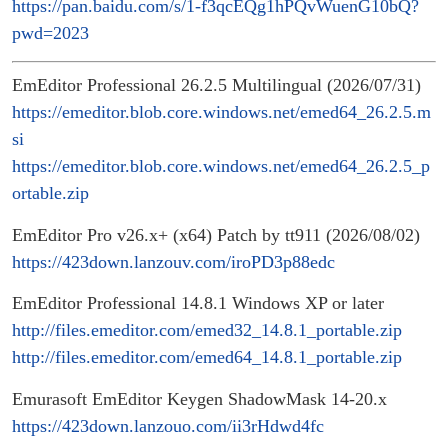
https://pan.baidu.com/s/1-f3qcEQg1hPQvWuenG10bQ?
pwd=2023
EmEditor Professional 26.2.5 Multilingual (2026/07/31)
https://emeditor.blob.core.windows.net/emed64_26.2.5.m
si
https://emeditor.blob.core.windows.net/emed64_26.2.5_p
ortable.zip
EmEditor Pro v26.x+ (x64) Patch by tt911 (2026/08/02)
https://423down.lanzouv.com/iroPD3p88edc
EmEditor Professional 14.8.1 Windows XP or later
http://files.emeditor.com/emed32_14.8.1_portable.zip
http://files.emeditor.com/emed64_14.8.1_portable.zip
Emurasoft EmEditor Keygen ShadowMask 14-20.x
https://423down.lanzouo.com/ii3rHdwd4fc