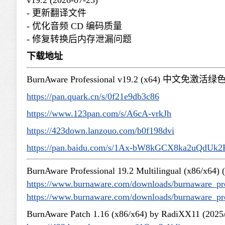
- 更新翻译文件
- 优化音频 CD 编码质量
- 修复转换后内存泄漏问题
下载地址
BurnAware Professional v19.2 (x64) 中文免激
https://pan.quark.cn/s/0f21e9db3c86
https://www.123pan.com/s/A6cA-vrkJh
https://423down.lanzouo.com/b0f198dvi
https://pan.baidu.com/s/1Ax-bW8kGCX8ka2uQdUk
BurnAware Professional 19.2 Multilingual (x86/x64) 
https://www.burnaware.com/downloads/burnaware_pr
https://www.burnaware.com/downloads/burnaware_pr
BurnAware Patch 1.16 (x86/x64) by RadiXX11 (2025