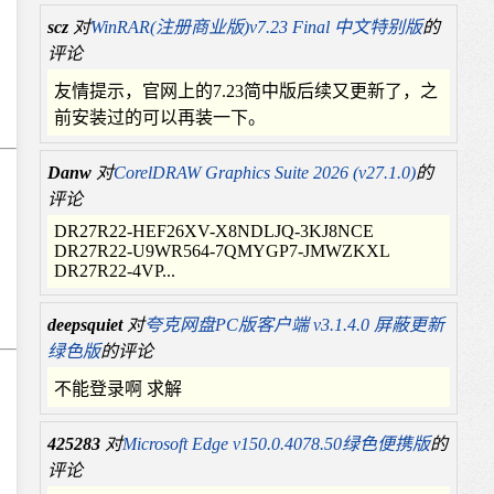
scz
对
WinRAR(注册商业版)v7.23 Final 中文特别版
的
评论
友情提示，官网上的7.23简中版后续又更新了，之
前安装过的可以再装一下。
Danw
对
CorelDRAW Graphics Suite 2026 (v27.1.0)
的
评论
DR27R22-HEF26XV-X8NDLJQ-3KJ8NCE
DR27R22-U9WR564-7QMYGP7-JMWZKXL
DR27R22-4VP...
deepsquiet
对
夸克网盘PC版客户端 v3.1.4.0 屏蔽更新
绿色版
的评论
不能登录啊 求解
425283
对
Microsoft Edge v150.0.4078.50绿色便携版
的
评论