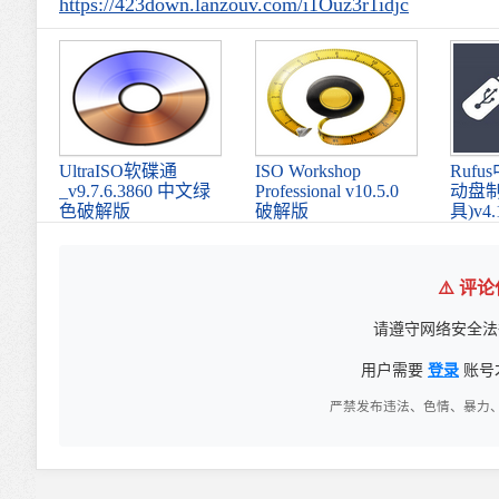
https://423down.lanzouv.com/i1Ouz3r1idjc
UltraISO软碟通
ISO Workshop
Ruf
_v9.7.6.3860 中文绿
Professional v10.5.0
动盘
色破解版
破解版
具)v4.
⚠️ 评
请遵守网络安全法
用户需要
登录
账号
严禁发布违法、色情、暴力