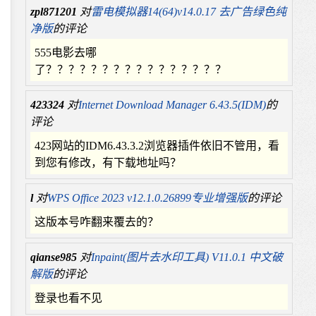
zpl871201
对
雷电模拟器14(64)v14.0.17 去广告绿色纯
净版
的评论
555电影去哪
了？？？？？？？？？？？？？？？？
423324
对
Internet Download Manager 6.43.5(IDM)
的
评论
423网站的IDM6.43.3.2浏览器插件依旧不管用，看
到您有修改，有下载地址吗？
l
对
WPS Office 2023 v12.1.0.26899专业增强版
的评论
这版本号咋翻来覆去的？
qianse985
对
Inpaint(图片去水印工具) V11.0.1 中文破
解版
的评论
登录也看不见