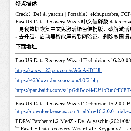
特点描述
Crack：De! & yaschir | Portable：elchupacabra, FCPo
EaseUS Data Recovery Wizard中文破解版,datar
- 易我数据恢复中文免激活绿色便携版，破解激
- 去升级，启动器智能屏蔽联网验证、删除多国
下载地址
EaseUS Data Recovery Wizard Technician v1
https://www.123pan.com/s/A6cA-iDHJh
https://423down.lanzouo.com/b0f2rbljg
https://pan.baidu.com/s/1pGdiBqc4MUf1pRm6tF6E
EaseUS Data Recovery Wizard Technician 16.2.0.0 B
https://download.easeus.com/trial/drw16.2.0.0_trial.e
EDRW Patcher v1.2 MedZ - De! & yaschir (2021/08/
﹂EaseUS Data Recovery Wizard v13 Keygen v2.1 - 