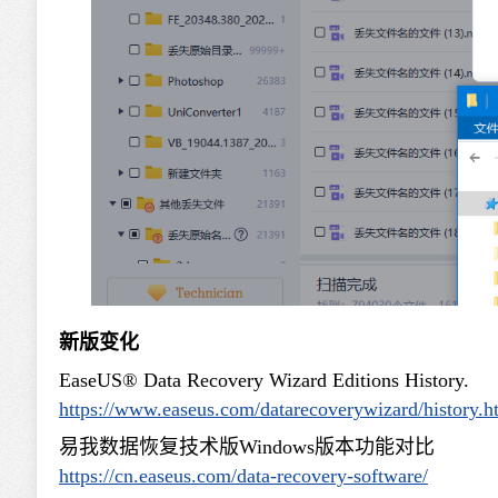
新版变化
EaseUS® Data Recovery Wizard Editions History.
https://www.easeus.com/datarecoverywizard/history.h
易我数据恢复技术版Windows版本功能对比
https://cn.easeus.com/data-recovery-software/