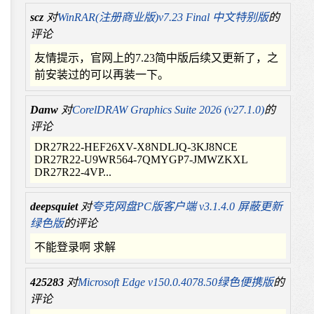
scz
对
WinRAR(注册商业版)v7.23 Final 中文特别版
的
评论
友情提示，官网上的7.23简中版后续又更新了，之
前安装过的可以再装一下。
Danw
对
CorelDRAW Graphics Suite 2026 (v27.1.0)
的
评论
DR27R22-HEF26XV-X8NDLJQ-3KJ8NCE
DR27R22-U9WR564-7QMYGP7-JMWZKXL
DR27R22-4VP...
deepsquiet
对
夸克网盘PC版客户端 v3.1.4.0 屏蔽更新
绿色版
的评论
不能登录啊 求解
425283
对
Microsoft Edge v150.0.4078.50绿色便携版
的
评论