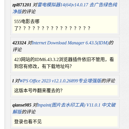
zpl871201
对
雷电模拟器14(64)v14.0.17 去广告绿色纯
净版
的评论
555电影去哪
了？？？？？？？？？？？？？？？？
423324
对
Internet Download Manager 6.43.5(IDM)
的
评论
423网站的IDM6.43.3.2浏览器插件依旧不管用，看
到您有修改，有下载地址吗？
l
对
WPS Office 2023 v12.1.0.26899专业增强版
的评论
这版本号咋翻来覆去的？
qianse985
对
Inpaint(图片去水印工具) V11.0.1 中文破
解版
的评论
登录也看不见