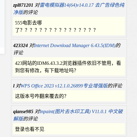
zpl871201
对
雷电模拟器14(64)v14.0.17 去广告绿色纯
净版
的评论
555电影去哪
了？？？？？？？？？？？？？？？？
423324
对
Internet Download Manager 6.43.5(IDM)
的
评论
423网站的IDM6.43.3.2浏览器插件依旧不管用，看
到您有修改，有下载地址吗？
l
对
WPS Office 2023 v12.1.0.26899专业增强版
的评论
这版本号咋翻来覆去的？
qianse985
对
Inpaint(图片去水印工具) V11.0.1 中文破
解版
的评论
登录也看不见