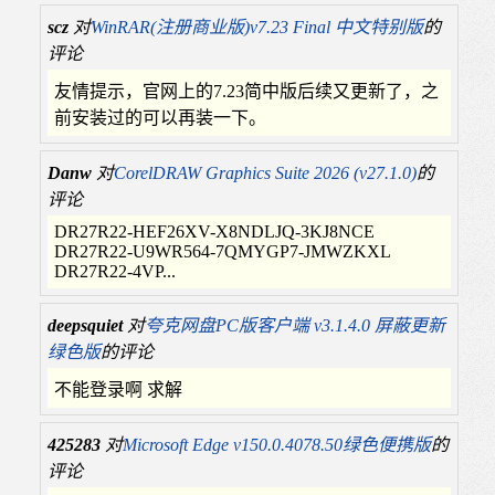
scz
对
WinRAR(注册商业版)v7.23 Final 中文特别版
的
评论
友情提示，官网上的7.23简中版后续又更新了，之
前安装过的可以再装一下。
Danw
对
CorelDRAW Graphics Suite 2026 (v27.1.0)
的
评论
DR27R22-HEF26XV-X8NDLJQ-3KJ8NCE
DR27R22-U9WR564-7QMYGP7-JMWZKXL
DR27R22-4VP...
deepsquiet
对
夸克网盘PC版客户端 v3.1.4.0 屏蔽更新
绿色版
的评论
不能登录啊 求解
425283
对
Microsoft Edge v150.0.4078.50绿色便携版
的
评论