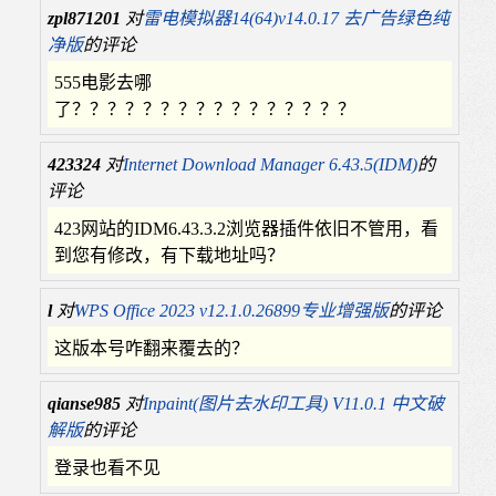
zpl871201
对
雷电模拟器14(64)v14.0.17 去广告绿色纯
净版
的评论
555电影去哪
了？？？？？？？？？？？？？？？？
423324
对
Internet Download Manager 6.43.5(IDM)
的
评论
423网站的IDM6.43.3.2浏览器插件依旧不管用，看
到您有修改，有下载地址吗？
l
对
WPS Office 2023 v12.1.0.26899专业增强版
的评论
这版本号咋翻来覆去的？
qianse985
对
Inpaint(图片去水印工具) V11.0.1 中文破
解版
的评论
登录也看不见