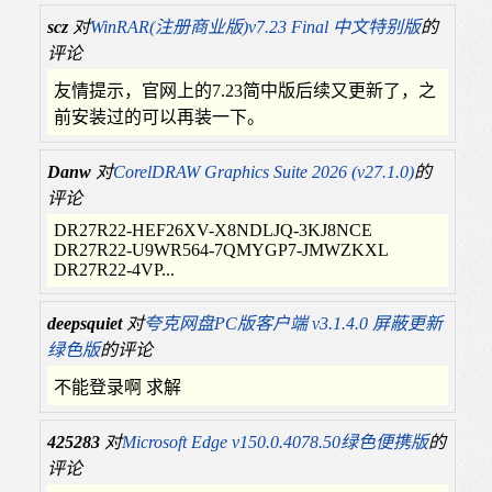
scz
对
WinRAR(注册商业版)v7.23 Final 中文特别版
的
评论
友情提示，官网上的7.23简中版后续又更新了，之
前安装过的可以再装一下。
Danw
对
CorelDRAW Graphics Suite 2026 (v27.1.0)
的
评论
DR27R22-HEF26XV-X8NDLJQ-3KJ8NCE
DR27R22-U9WR564-7QMYGP7-JMWZKXL
DR27R22-4VP...
deepsquiet
对
夸克网盘PC版客户端 v3.1.4.0 屏蔽更新
绿色版
的评论
不能登录啊 求解
425283
对
Microsoft Edge v150.0.4078.50绿色便携版
的
评论