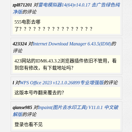
zpl871201
对
雷电模拟器14(64)v14.0.17 去广告绿色纯
净版
的评论
555电影去哪
了？？？？？？？？？？？？？？？？
423324
对
Internet Download Manager 6.43.5(IDM)
的
评论
423网站的IDM6.43.3.2浏览器插件依旧不管用，看
到您有修改，有下载地址吗？
l
对
WPS Office 2023 v12.1.0.26899专业增强版
的评论
这版本号咋翻来覆去的？
qianse985
对
Inpaint(图片去水印工具) V11.0.1 中文破
解版
的评论
登录也看不见