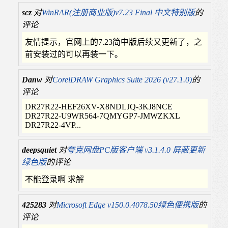
scz
对
WinRAR(注册商业版)v7.23 Final 中文特别版
的
评论
友情提示，官网上的7.23简中版后续又更新了，之
前安装过的可以再装一下。
Danw
对
CorelDRAW Graphics Suite 2026 (v27.1.0)
的
评论
DR27R22-HEF26XV-X8NDLJQ-3KJ8NCE
DR27R22-U9WR564-7QMYGP7-JMWZKXL
DR27R22-4VP...
deepsquiet
对
夸克网盘PC版客户端 v3.1.4.0 屏蔽更新
绿色版
的评论
不能登录啊 求解
425283
对
Microsoft Edge v150.0.4078.50绿色便携版
的
评论