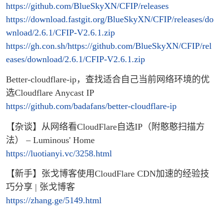
https://github.com/BlueSkyXN/CFIP/releases
https://download.fastgit.org/BlueSkyXN/CFIP/releases/do
wnload/2.6.1/CFIP-V2.6.1.zip
https://gh.con.sh/https://github.com/BlueSkyXN/CFIP/rel
eases/download/2.6.1/CFIP-V2.6.1.zip
Better-cloudflare-ip，查找适合自己当前网络环境的优
选Cloudflare Anycast IP
https://github.com/badafans/better-cloudflare-ip
【杂谈】从网络看CloudFlare自选IP（附憨憨扫描方
法） – Luminous' Home
https://luotianyi.vc/3258.html
【新手】张戈博客使用CloudFlare CDN加速的经验技
巧分享 | 张戈博客
https://zhang.ge/5149.html