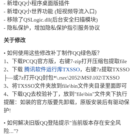
- 新增QQ小程序桌面版插件
- 新增QQ小世界功能 (短视频导流入口)
- 移除了QSLogic.dll(后台安全扫描模块)
- 隐私保护，增加隐私保护指引服务协议
关于修改
• 如何使用这些修改补丁制作QQ绿色版？
1、下载PCQQ官方版，右键7-zip打开压缩包提取file
2、下载
腾讯软件运行库TXSSO
，右键7z提取TXSSO
├—或7z打开QQ封包*\.rsrc\2052\MSI\102\TXSSO
3、将TXSSO文件夹放到file\bin文件夹目录里面即可
4、下载QQ去校验补丁，放到"file\bin"文件夹下执行
提醒：如装的官方版要先卸载，原版安装后有驱动保
护!
• 如何解决旧版QQ登陆提示"当前版本存在安全风
险..."?