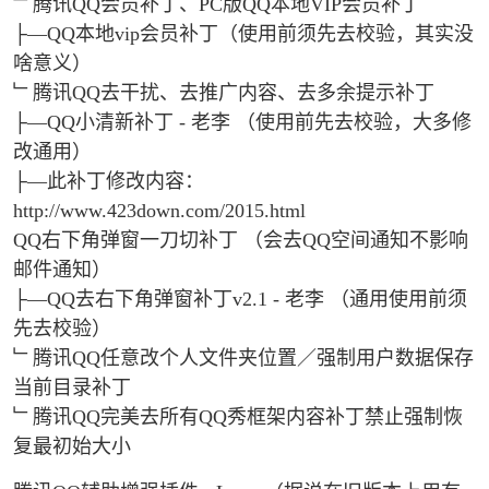
﹂腾讯QQ会员补丁、PC版QQ本地VIP会员补丁
├—QQ本地vip会员补丁（使用前须先去校验，其实没
啥意义）
﹂腾讯QQ去干扰、去推广内容、去多余提示补丁
├—QQ小清新补丁 - 老李 （使用前先去校验，大多修
改通用）
├—此补丁修改内容：
http://www.423down.com/2015.html
QQ右下角弹窗一刀切补丁 （会去QQ空间通知不影响
邮件通知）
├—QQ去右下角弹窗补丁v2.1 - 老李 （通用使用前须
先去校验）
﹂腾讯QQ任意改个人文件夹位置／强制用户数据保存
当前目录补丁
﹂腾讯QQ完美去所有QQ秀框架内容补丁禁止强制恢
复最初始大小