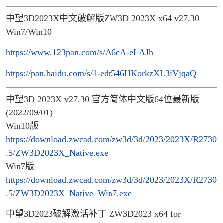
中望3D2023X中文破解版ZW3D 2023X x64 v27.30
Win7/Win10
https://www.123pan.com/s/A6cA-eLAJh
https://pan.baidu.com/s/1-edt546HKorkzXL3iVjqaQ
中望3D 2023X v27.30 官方简体中文版64位最新版
(2022/09/01)
Win10版
https://download.zwcad.com/zw3d/3d/2023/2023X/R2730
.5/ZW3D2023X_Native.exe
Win7版
https://download.zwcad.com/zw3d/3d/2023/2023X/R2730
.5/ZW3D2023X_Native_Win7.exe
中望3D2023破解激活补丁 ZW3D2023 x64 for