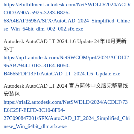
https://efulfillment.autodesk.com/NetSWDLD/2024/ACD/
C0D3A90A-5925-3283-B826-
68A4EAF3698A/SFX/AutoCAD_2024_Simplified_Chine
se_Win_64bit_dlm_002_002.sfx.exe
Autodesk AutoCAD LT 2024.1.6 Update 24年10月更新
补丁
https://up1.autodesk.com/NetSWCOM/prd/2024/ACDLT/
96AB7944-D1E3-31E4-B050-
B4665FDF13F1/AutoCAD_LT_2024.1.6_Update.exe
Autodesk AutoCAD LT 2024 官方简体中文版完整离线
安装包
https://trial2.autodesk.com/NetSWDLD/2024/ACDLT/73
E6C25F-EEFD-3C10-8F94-
27C090847201/SFX/AutoCAD_LT_2024_Simplified_Chi
nese_Win_64bit_dlm.sfx.exe