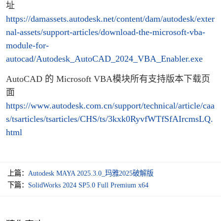
址
https://damassets.autodesk.net/content/dam/autodesk/exter
nal-assets/support-articles/download-the-microsoft-vba-
module-for-
autocad/Autodesk_AutoCAD_2024_VBA_Enabler.exe
AutoCAD 的 Microsoft VBA模块所有支持版本下载页
面
https://www.autodesk.com.cn/support/technical/article/caa
s/tsarticles/tsarticles/CHS/ts/3kxk0RyvfWTfSfAIrcmsLQ.
html
上篇：
Autodesk MAYA 2025.3.0_玛雅2025破解版
下篇：
SolidWorks 2024 SP5.0 Full Premium x64