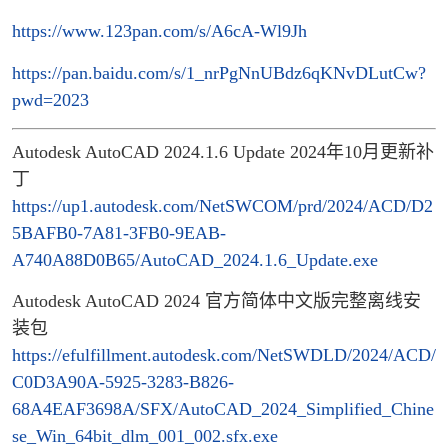
https://www.123pan.com/s/A6cA-Wl9Jh
https://pan.baidu.com/s/1_nrPgNnUBdz6qKNvDLutCw?
pwd=2023
Autodesk AutoCAD 2024.1.6 Update 2024年10月更新补
丁
https://up1.autodesk.com/NetSWCOM/prd/2024/ACD/D2
5BAFB0-7A81-3FB0-9EAB-
A740A88D0B65/AutoCAD_2024.1.6_Update.exe
Autodesk AutoCAD 2024 官方简体中文版完整离线安
装包
https://efulfillment.autodesk.com/NetSWDLD/2024/ACD/
C0D3A90A-5925-3283-B826-
68A4EAF3698A/SFX/AutoCAD_2024_Simplified_Chine
se_Win_64bit_dlm_001_002.sfx.exe