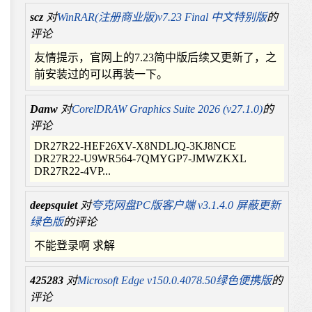
scz
对
WinRAR(注册商业版)v7.23 Final 中文特别版
的
评论
友情提示，官网上的7.23简中版后续又更新了，之
前安装过的可以再装一下。
Danw
对
CorelDRAW Graphics Suite 2026 (v27.1.0)
的
评论
DR27R22-HEF26XV-X8NDLJQ-3KJ8NCE
DR27R22-U9WR564-7QMYGP7-JMWZKXL
DR27R22-4VP...
deepsquiet
对
夸克网盘PC版客户端 v3.1.4.0 屏蔽更新
绿色版
的评论
不能登录啊 求解
425283
对
Microsoft Edge v150.0.4078.50绿色便携版
的
评论