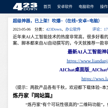
首页
安卓软件
电脑软件
操作
超级神器，已上架！吹爆~（在线+安卓+电脑）
423Down
2023-05-06
分类：
423Down
、
办公软件
评论：17
近年来AI人工智能技术的热度非常高，很多好看
案、脚本都来自AI自动撰写的，今天就推荐一款
最新AI人工智能神
https://www.liandan
AIChat桌面版_AICh
https://wws.
（提示：两款产品各有千秋，欢迎都下载体验~本文介绍
炼丹家『网站篇』
“炼丹家”有个可玩性很高的“二维码功能”