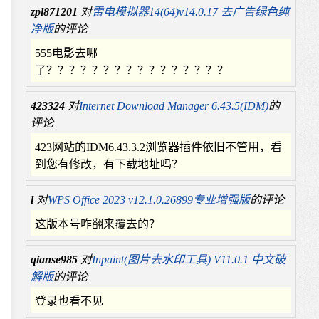
zpl871201
对
雷电模拟器14(64)v14.0.17 去广告绿色纯
净版
的评论
555电影去哪
了？？？？？？？？？？？？？？？？
423324
对
Internet Download Manager 6.43.5(IDM)
的
评论
423网站的IDM6.43.3.2浏览器插件依旧不管用，看
到您有修改，有下载地址吗？
l
对
WPS Office 2023 v12.1.0.26899专业增强版
的评论
这版本号咋翻来覆去的？
qianse985
对
Inpaint(图片去水印工具) V11.0.1 中文破
解版
的评论
登录也看不见